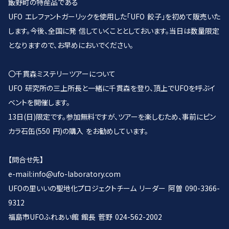
飯野町の特産品である
UFO エレファントガーリックを使用した「UFO 餃子」を初めて販売いた
します。今後、全国に発 信していくこととしておいます。当日は数量限定
となりますので、お早めにおいでください。
〇千貫森ミステリーツアーについて
UFO 研究所の三上所長と一緒に千貫森を登り、頂上でUFOを呼ぶイ
ベントを開催します。
13日(日)限定です。参加無料ですが、ツアーを楽しむため、事前にピン
カラ石缶(550 円)の購入 をお勧めしています。
【問合せ先】
e-mail:info@ufo-laboratory.com
UFOの里いいの聖地化プロジェクトチーム リーダー 阿曽 090-3366-
9312
福島市UFOふれあい館 館長 菅野 024-562-2002