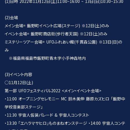
(1)日時 2022年11月12日(土)11:00~16:00 ~ 13日(日)10:30~15:30
(2)会場
メイン会場= 飯野町イベント広場(ステージ) ※12日(土)のみ
イベント会場= 飯野町商店街(歩行者天国) ※12日(土)のみ
ミステリーツアー会場= UFOふれあい館(千貫森公園) ※13日(日)の
み
※福島県福島市飯野町青木字小手神森地内
(3)イベント内容
◯11月12日(土)
第一部 UFOフェスティバル2022 <メイン・イベント会場>
・11:00 オープニングセレモニー MC 鈴木美伸 藤原カズヒロ 「飯野中
学校音楽部ステージ」
・11:30 宇宙人仮装パレード & 宇宙人コンテスト
・13:30 「エハラマサヒロ」ものまねオンステージ ・14:00 宇宙人コンテ