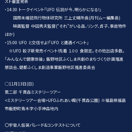
スト審査発表
・14:30 トークイベント「UFO 伝説が今、明らかになる!」
国際未確認飛行物体研究所 三上丈晴所長(月刊ムー編集長)
映画監督 中田秀夫監督(“それ”がいる森、リング、貞子、事故物件
ほか)
・15:00 UFO と交信せよ!「UFO と遭遇イベント」
※UFO 餃子新発売イベント!先着 １００ 食限定。その他出店多数。
「みんなんで健康体操」 飯野地区ふくしま共創のまちづくり計画推進
懇談会、健都ふくしま創造事業飯野地区推進委員会
◯11月13日(日)
第二部 千貫森ミステリーツアー
<ミステリーツアー会場>UFOふれあい館(千貫森公園) ※福島県福島
市飯野町青木字小手神森地内
〇宇宙人仮装パレード&コンテストについて